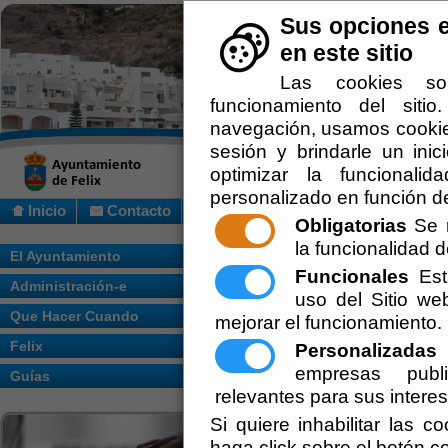
Sus opciones e
en este sitio
Las cookies so
funcionamiento del siti
navegación, usamos cookies
sesión y brindarle un inic
optimizar la funcionalid
personalizado en función de
Inicio
Contacto
Obligatorias
Se r
la funcionalidad de
Usted se encuentra aquí:
Inicio
/
/
El Ayuntamiento
Funcionales
Esta
Administración-e
Escuchar
uso del Sitio w
Que Hacer Cuando
mejorar el funcionamiento.
-> IGLESIA PARROQUIAL:
En honor a nu
Felix
Personalizadas
E
-> CASTILLO DE FELIX:
del siglo VIII.
empresas publi
Guías
relevantes para sus intere
-> FUENTE:
Con 3 caños de latón, data 
Si quiere inhabilitar las c
-> MOLINO:
Torre troncocónica en mampos
haga click sobre el botón c