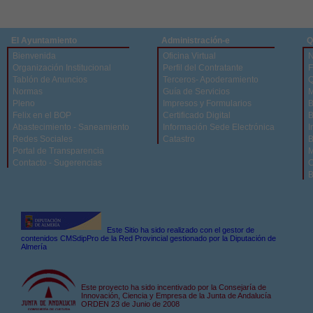
El Ayuntamiento
Administración-e
Q
Bienvenida
Oficina Virtual
N
Organización Institucional
Perfil del Contratante
F
Tablón de Anuncios
Terceros- Apoderamiento
Q
Normas
Guía de Servicios
M
Pleno
Impresos y Formularios
B
Felix en el BOP
Certificado Digital
B
Abastecimiento - Saneamiento
Información Sede Electrónica
I
Redes Sociales
Catastro
B
Portal de Transparencia
M
Contacto - Sugerencias
C
B
Este Sitio ha sido realizado con el gestor de
contenidos CMSdipPro de la Red Provincial gestionado por la Diputación de
Almería
Este proyecto ha sido incentivado por la Consejaría de
Innovación, Ciencia y Empresa de la Junta de Andalucía
ORDEN 23 de Junio de 2008