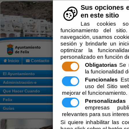
Sus opciones e
en este sitio
Las cookies so
funcionamiento del siti
navegación, usamos cookies
sesión y brindarle un inic
optimizar la funcionalid
personalizado en función de
Inicio
Contacto
Obligatorias
Se r
la funcionalidad de
Usted se encuentra aquí:
Inicio
/
/
El Ayuntamiento
Funcionales
Esta
Administración-e
Escuchar
uso del Sitio w
Que Hacer Cuando
mejorar el funcionamiento.
El municipio varios senderos a su alrede
Felix
Personalizadas
E
1.-Ruta Fuente Lentisco – Pozuelo:
empresas publi
Guías
relevantes para sus intere
-Distancia: 7.600 metros
Si quiere inhabilitar las c
-Tiempo: 3 horas
haga click sobre el botón c