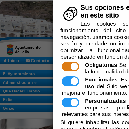
Sus opciones e
en este sitio
Las cookies so
funcionamiento del siti
navegación, usamos cookies
sesión y brindarle un inic
optimizar la funcionalid
personalizado en función de
Inicio
Contacto
Obligatorias
Se r
la funcionalidad de
Usted se encuentra aquí:
Inicio
/
/
Impreso
El Ayuntamiento
Funcionales
Esta
Administración-e
uso del Sitio w
Que Hacer Cuando
mejorar el funcionamiento.
Felix
Personalizadas
E
Obras
empresas publi
Guías
Participación Ciudadana y Ser
relevantes para sus intere
Si quiere inhabilitar las c
Protección de Datos Personal
haga click sobre el botón c