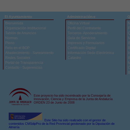
El Ayuntamiento
Administración-e
Q
Bienvenida
Oficina Virtual
N
Organización Institucional
Perfil del Contratante
F
Tablón de Anuncios
Terceros- Apoderamiento
Q
Normas
Guía de Servicios
M
Pleno
Impresos y Formularios
B
Felix en el BOP
Certificado Digital
B
Abastecimiento - Saneamiento
Información Sede Electrónica
I
Redes Sociales
Catastro
B
Portal de Transparencia
M
Contacto - Sugerencias
C
B
Este proyecto ha sido incentivado por la Consejaría de
Innovación, Ciencia y Empresa de la Junta de Andalucía
ORDEN 23 de Junio de 2008
Este Sitio ha sido realizado con el gestor de
contenidos CMSdipPro de la Red Provincial gestionado por la Diputación de
Almería