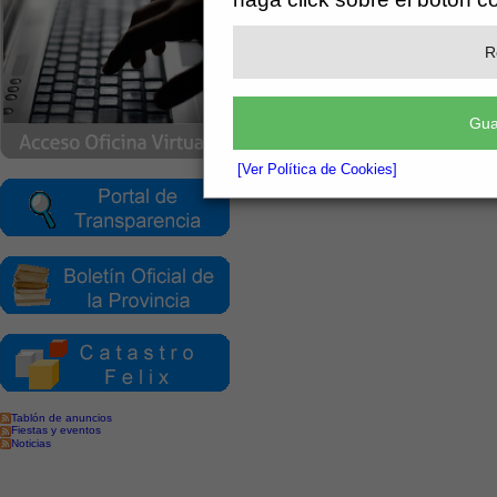
Registro
R
Gua
[Ver Política de Cookies]
Tablón de anuncios
Fiestas y eventos
Noticias