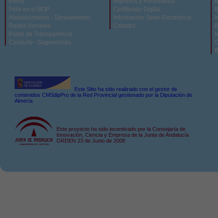
Pleno
Impresos y Formularios
B
Felix en el BOP
Certificado Digital
B
Abastecimiento - Saneamiento
Información Sede Electrónica
I
Redes Sociales
Catastro
B
Portal de Transparencia
M
Contacto - Sugerencias
C
B
Este Sitio ha sido realizado con el gestor de
contenidos CMSdipPro de la Red Provincial gestionado por la Diputación de
Almería
Este proyecto ha sido incentivado por la Consejaría de
Innovación, Ciencia y Empresa de la Junta de Andalucía
ORDEN 23 de Junio de 2008