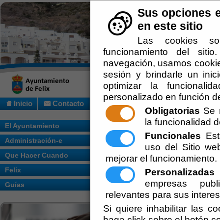
Sus opciones e
en este sitio
Las cookies so
funcionamiento del siti
navegación, usamos cookies
sesión y brindarle un inic
optimizar la funcionalid
personalizado en función de
Inicio
Contacto
Obligatorias
Se r
la funcionalidad de
Usted se encuentra a
El Ayuntamiento
Funcionales
Esta
Administración-e
uso del Sitio w
[
Servicios
] PRESENTAC
Que Hacer Cuando
mejorar el funcionamiento.
El servicio de Regist
Felix
Personalizadas
E
escritos, solicitudes
empresas publi
Guías
través de este servic
relevantes para sus intere
Si quiere inhabilitar las c
presentación de docu
haga click sobre el botón c