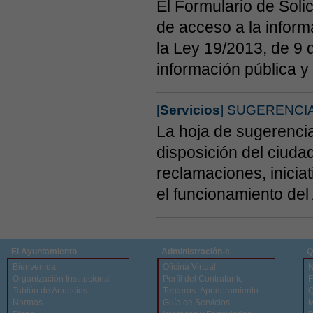
El Formulario de Solic
de acceso a la inform
la Ley 19/2013, de 9 
información pública y
[
Servicios
] SUGERENCI
La hoja de sugerencia
disposición del ciuda
reclamaciones, inicia
el funcionamiento del
El Ayuntamiento
Administración-e
Q
Bienvenida
Oficina Virtual
N
Organización Institucional
Perfil del Contratante
F
Tablón de Anuncios
Terceros- Apoderamiento
Q
Normas
Guía de Servicios
M