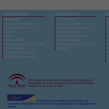
El Ayuntamiento
Administración-e
Q
Bienvenida
Oficina Virtual
N
Organización Institucional
Perfil del Contratante
F
Tablón de Anuncios
Terceros- Apoderamiento
Q
Normas
Guía de Servicios
M
Pleno
Impresos y Formularios
B
Felix en el BOP
Certificado Digital
B
Abastecimiento - Saneamiento
Información Sede Electrónica
I
Redes Sociales
Catastro
B
Portal de Transparencia
M
Contacto - Sugerencias
C
B
Este proyecto ha sido incentivado por la Consejaría de
Innovación, Ciencia y Empresa de la Junta de Andalucía
ORDEN 23 de Junio de 2008
Este Sitio ha sido realizado con el gestor de
contenidos CMSdipPro de la Red Provincial gestionado por la Diputación de
Almería