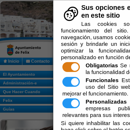
Sus opciones e
en este sitio
Las cookies so
funcionamiento del siti
navegación, usamos cookies
sesión y brindarle un inic
optimizar la funcionalid
personalizado en función de
Inicio
Contacto
Obligatorias
Se r
la funcionalidad de
Usted se encuentra a
El Ayuntamiento
Funcionales
Esta
Administración-e
uso del Sitio w
[
Servicios
] PRESENTAC
Que Hacer Cuando
mejorar el funcionamiento.
El servicio de Regist
Felix
Personalizadas
E
escritos, solicitudes
empresas publi
Guías
través de este servic
relevantes para sus intere
Si quiere inhabilitar las c
presentación de docu
haga click sobre el botón c