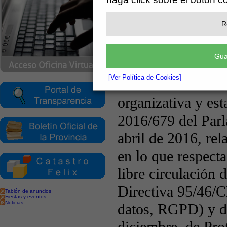
R
Gua
[Ver Política de Cookies]
Tablón de anuncios
Fiestas y eventos
Noticias