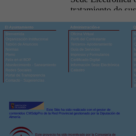
El Ayuntamiento
Administración-e
Q
Bienvenida
Oficina Virtual
N
Organización Institucional
Perfil del Contratante
F
Tablón de Anuncios
Terceros- Apoderamiento
Q
Normas
Guía de Servicios
M
Pleno
Impresos y Formularios
B
Felix en el BOP
Certificado Digital
B
Abastecimiento - Saneamiento
Información Sede Electrónica
I
Redes Sociales
Catastro
B
Portal de Transparencia
M
Contacto - Sugerencias
C
B
Este Sitio ha sido realizado con el gestor de
contenidos CMSdipPro de la Red Provincial gestionado por la Diputación de
Almería
Este proyecto ha sido incentivado por la Consejaría de