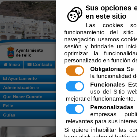
Sus opciones e
en este sitio
Las cookies so
funcionamiento del siti
navegación, usamos cookies
sesión y brindarle un inic
optimizar la funcionalid
personalizado en función de
Inicio
Contacto
Obligatorias
Se r
la funcionalidad de
Usted se encuentra aquí:
Inicio
/
/
Polític
El Ayuntamiento
Funcionales
Esta
Administración-e
uso del Sitio w
Que Hacer Cuando
mejorar el funcionamiento.
Felix
Personalizadas
E
empresas publi
Guías
relevantes para sus intere
Si quiere inhabilitar las c
haga click sobre el botón c