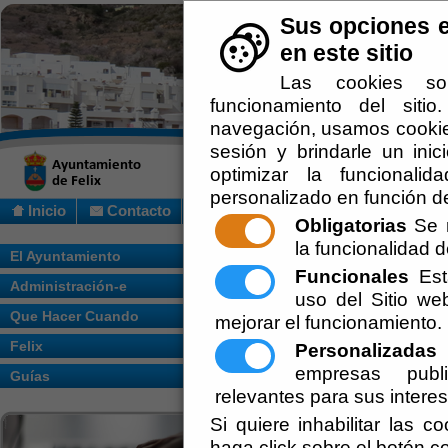
Sus opciones e
en este sitio
Las cookies so
funcionamiento del siti
navegación, usamos cookies
sesión y brindarle un inic
optimizar la funcionalid
personalizado en función de
Inicio
Contacto
Obligatorias
Se r
la funcionalidad de
Usted se encuentra aquí:
Inicio
/
/
Polític
El Ayuntamiento
Funcionales
Esta
Administración-e
uso del Sitio w
Que Hacer Cuando
mejorar el funcionamiento.
Felix
Personalizadas
E
empresas publi
Guías
relevantes para sus intere
Si quiere inhabilitar las c
haga click sobre el botón c