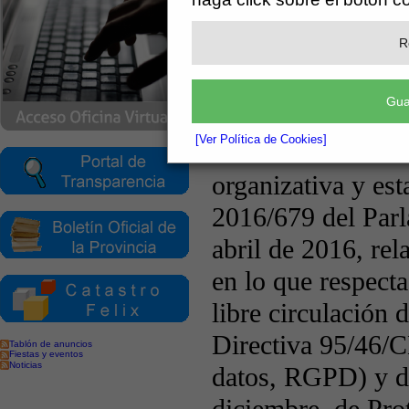
R
Gua
[Ver Política de Cookies]
Tablón de anuncios
Fiestas y eventos
Noticias