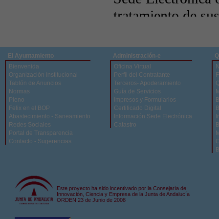
El Ayuntamiento
Administración-e
Q
Bienvenida
Oficina Virtual
N
Organización Institucional
Perfil del Contratante
F
Tablón de Anuncios
Terceros- Apoderamiento
Q
Normas
Guía de Servicios
M
Pleno
Impresos y Formularios
B
Felix en el BOP
Certificado Digital
B
Abastecimiento - Saneamiento
Información Sede Electrónica
I
Redes Sociales
Catastro
B
Portal de Transparencia
M
Contacto - Sugerencias
C
B
Este proyecto ha sido incentivado por la Consejaría de
Innovación, Ciencia y Empresa de la Junta de Andalucía
ORDEN 23 de Junio de 2008