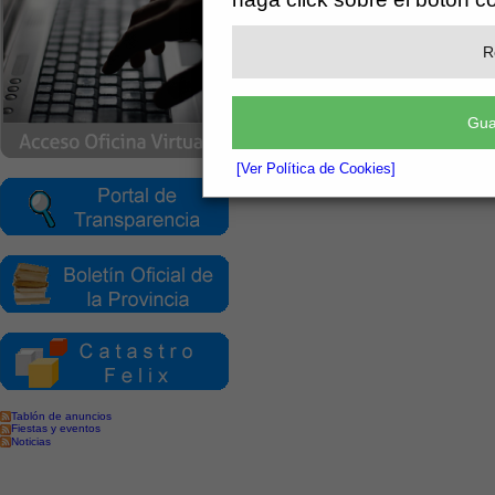
R
Gua
[Ver Política de Cookies]
Tablón de anuncios
Fiestas y eventos
Noticias