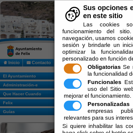
Sus opciones e
en este sitio
Las cookies so
funcionamiento del siti
navegación, usamos cookies
sesión y brindarle un inic
optimizar la funcionalid
personalizado en función de
Inicio
Contacto
Obligatorias
Se r
la funcionalidad de
Usted se encuentra aquí:
Inicio
/
/
Organiz
El Ayuntamiento
Funcionales
Esta
Administración-e
uso del Sitio w
Pleno
Que Hacer Cuando
mejorar el funcionamiento.
Felix
Personalizadas
E
empresas publi
Guías
relevantes para sus intere
Si quiere inhabilitar las c
haga click sobre el botón c