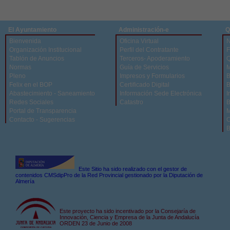
El Ayuntamiento
Administración-e
Q
Bienvenida
Oficina Virtual
N
Organización Institucional
Perfil del Contratante
F
Tablón de Anuncios
Terceros- Apoderamiento
Q
Normas
Guía de Servicios
M
Pleno
Impresos y Formularios
B
Felix en el BOP
Certificado Digital
B
Abastecimiento - Saneamiento
Información Sede Electrónica
I
Redes Sociales
Catastro
B
Portal de Transparencia
M
Contacto - Sugerencias
C
B
Este Sitio ha sido realizado con el gestor de
contenidos CMSdipPro de la Red Provincial gestionado por la Diputación de
Almería
Este proyecto ha sido incentivado por la Consejaría de
Innovación, Ciencia y Empresa de la Junta de Andalucía
ORDEN 23 de Junio de 2008