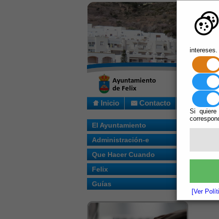
intereses.
Inicio
Contacto
Si quiere
correspond
Usted s
El Ayuntamiento
Administración-e
A
Que Hacer Cuando
Felix
Guías
[Ver Polí