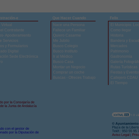
stración-e
Que Hacer Cuando
Felix
 Virtual
Nace una Persona
El Municipio. Lo
del Contratante
Fallece un Familiar
Como llegar
os- Apoderamiento
Quiero Casarme
Historia
e Servicios
Me Jubilo
Bandera y Escu
os y Formularios
Busco Colegio
Mercados
cado Digital
Busco Instituto
Patrimonio
ación Sede Electrónica
Ir al Médico
Gastronomía
ro
Busco Casa
Galería Fotográf
Montar un Negocio
Rutas Turísticas
Comprar un coche
Fiestas y Evento
Buscas - Ofreces Trabajo
Callejero CDAU
El Tiempo
do por la Consejaría de
de la Junta de Andalucía
© Ayuntamiento 
Plaza de la Libert
zado con el gestor de
Teléf.: 950 55 95
nado por la Diputación de
Aviso Legal
|
Priv