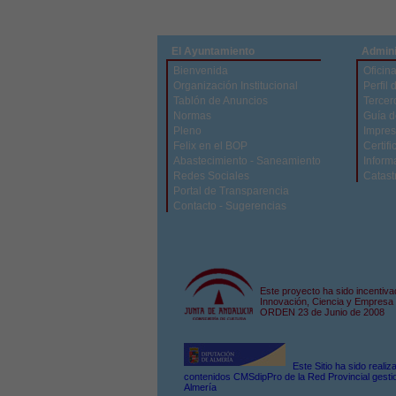
El Ayuntamiento
Admini
Bienvenida
Oficina
Organización Institucional
Perfil 
Tablón de Anuncios
Tercer
Normas
Guía d
Pleno
Impres
Felix en el BOP
Certifi
Abastecimiento - Saneamiento
Inform
Redes Sociales
Catast
Portal de Transparencia
Contacto - Sugerencias
Este proyecto ha sido incentiva
Innovación, Ciencia y Empresa 
ORDEN 23 de Junio de 2008
Este Sitio ha sido reali
contenidos CMSdipPro de la Red Provincial gestio
Almería