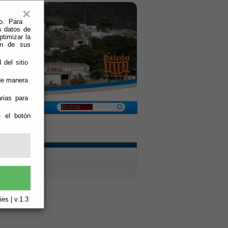
×
o. Para
s datos de
ptimizar la
ión de sus
 del sitio
 de manera
rias para
e el botón
es | v.1.3