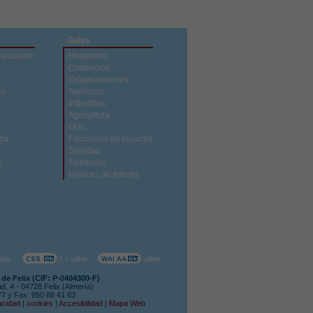
Guías
calización
Hostelería
Comercios
Organizaciones
do
Servicios
Industrias
Agricultura
Ocio
ica
Farmacias de Guardia
Sanidad
s
Teléfonos
Enlaces de Interés
de Felix (CIF: P-0404300-F)
ad, 4 - 04728 Felix (Almería)
 77 y Fax: 950 88 41 83
acidad
|
cookies
|
Accesibilidad
|
Mapa Web