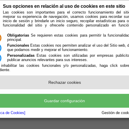
Sus opciones en relación al uso de cookies en este sitio
Las cookies son importantes para el correcto funcionamiento del siti
mejorar su experiencia de navegación, usamos cookies para recordar su
inicio de sesión y brindarle un inicio seguro, recopilar estadísticas para o
funcionalidad del sitio y ofrecerle contenido personalizado en func
Obligatorias
Se requieren estas cookies para permitir la funcionalidad
principal.
Funcionales
Estas cookies nos permiten analizar el uso del Sitio web,
que podamos medir y mejorar el funcionamiento.
Personalizadas
Estas cookies son utilizadas por empresas publicita
publicar anuncios relevantes para sus intereses.
 inhabilitar las cookies funcionales y/o personalizadas, haga click sobr
iente.
e encuentra aquí:
Inicio
/
/
Industria
Rechazar cookies
ceites
Guardar configuración
tica de Cookies]
Gestión de cooki