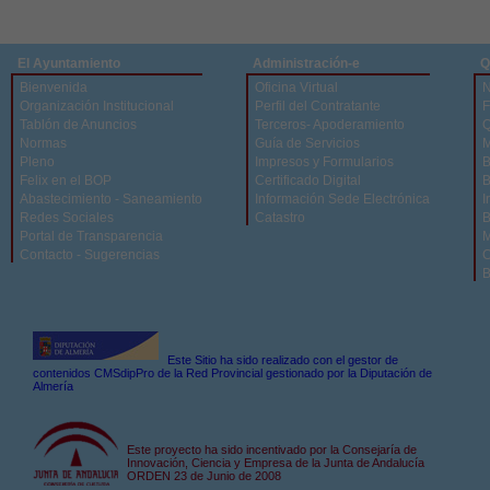
El Ayuntamiento
Administración-e
Q
Bienvenida
Oficina Virtual
N
Organización Institucional
Perfil del Contratante
F
Tablón de Anuncios
Terceros- Apoderamiento
Q
Normas
Guía de Servicios
M
Pleno
Impresos y Formularios
B
Felix en el BOP
Certificado Digital
B
Abastecimiento - Saneamiento
Información Sede Electrónica
I
Redes Sociales
Catastro
B
Portal de Transparencia
M
Contacto - Sugerencias
C
B
Este Sitio ha sido realizado con el gestor de
contenidos CMSdipPro de la Red Provincial gestionado por la Diputación de
Almería
Este proyecto ha sido incentivado por la Consejaría de
Innovación, Ciencia y Empresa de la Junta de Andalucía
ORDEN 23 de Junio de 2008