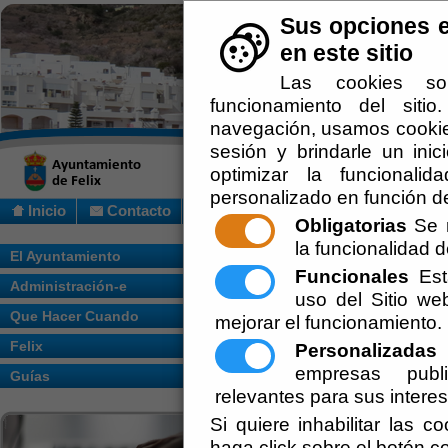
Sus opciones e
en este sitio
Las cookies so
funcionamiento del siti
navegación, usamos cookies
sesión y brindarle un inic
optimizar la funcionalid
personalizado en función de
Inicio
Contacto
Obligatorias
Se r
la funcionalidad de
Usted se encuentra aquí:
Inicio
/
Que Hac
El Ayuntamiento
Funcionales
Esta
Administración-e
Escuchar
uso del Sitio w
Cuando una persona muere, es nec
muerte. Lo puede expedir el médic
Que Hacer Cuando
mejorar el funcionamiento.
certificado de defunción es el do
inscripción de la defunción en el
Felix
Personalizadas
E
horas)que comunica de oficio la ba
empresas publi
Guías
la inscripción de la defunción se 
relevantes para sus intere
practicarse antes del enterramiento.
Si quiere inhabilitar las c
Para proceder al velatorio y entierro de
haga click sobre el botón c