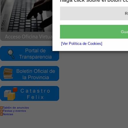
Certificado médico de defunción.
R
Inscripción de la defunción en el 
Gua
Toda la información que pueda necesitar
datos acerca de la seguros sociales del fa
prestaciones y pensiones.
[Ver Política de Cookies]
Tablón de anuncios
Fiestas y eventos
Noticias