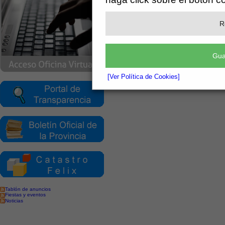
R
Gua
[Ver Política de Cookies]
Tablón de anuncios
Fiestas y eventos
Noticias