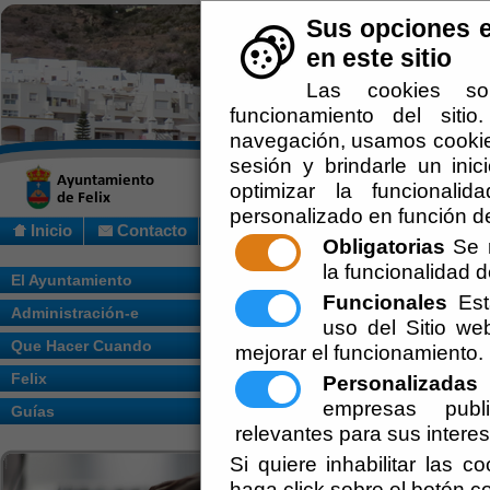
Sus opciones e
en este sitio
Las cookies so
funcionamiento del siti
navegación, usamos cookies
sesión y brindarle un inic
optimizar la funcionalid
personalizado en función de
Inicio
Contacto
Obligatorias
Se r
la funcionalidad de
Usted se encuentra aquí:
Inicio
/
Que Hac
El Ayuntamiento
Funcionales
Esta
Administración-e
Escuchar
uso del Sitio w
Buscar una casa tanto para alquil
asesoramiento que pueda tener. To
Que Hacer Cuando
mejorar el funcionamiento.
una vivienda en el municipio, puede
Felix
Personalizadas
E
empresas publi
Guías
relevantes para sus intere
Si quiere inhabilitar las c
haga click sobre el botón c