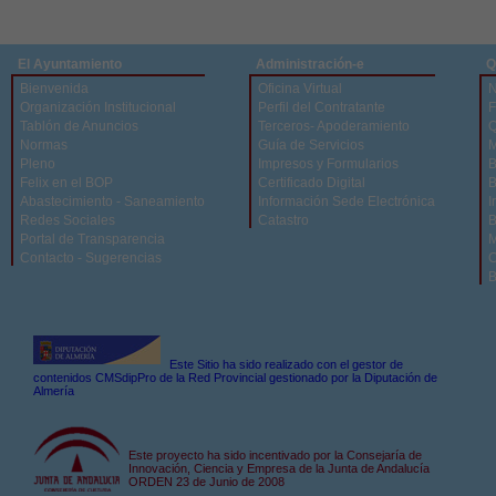
El Ayuntamiento
Administración-e
Q
Bienvenida
Oficina Virtual
N
Organización Institucional
Perfil del Contratante
F
Tablón de Anuncios
Terceros- Apoderamiento
Q
Normas
Guía de Servicios
M
Pleno
Impresos y Formularios
B
Felix en el BOP
Certificado Digital
B
Abastecimiento - Saneamiento
Información Sede Electrónica
I
Redes Sociales
Catastro
B
Portal de Transparencia
M
Contacto - Sugerencias
C
B
Este Sitio ha sido realizado con el gestor de
contenidos CMSdipPro de la Red Provincial gestionado por la Diputación de
Almería
Este proyecto ha sido incentivado por la Consejaría de
Innovación, Ciencia y Empresa de la Junta de Andalucía
ORDEN 23 de Junio de 2008