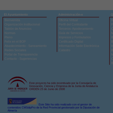
El Ayuntamiento
Administración-e
Q
Bienvenida
Oficina Virtual
N
Organización Institucional
Perfil del Contratante
F
Tablón de Anuncios
Terceros- Apoderamiento
Q
Normas
Guía de Servicios
M
Pleno
Impresos y Formularios
B
Felix en el BOP
Certificado Digital
B
Abastecimiento - Saneamiento
Información Sede Electrónica
I
Redes Sociales
Catastro
B
Portal de Transparencia
M
Contacto - Sugerencias
C
B
Este proyecto ha sido incentivado por la Consejaría de
Innovación, Ciencia y Empresa de la Junta de Andalucía
ORDEN 23 de Junio de 2008
Este Sitio ha sido realizado con el gestor de
contenidos CMSdipPro de la Red Provincial gestionado por la Diputación de
Almería