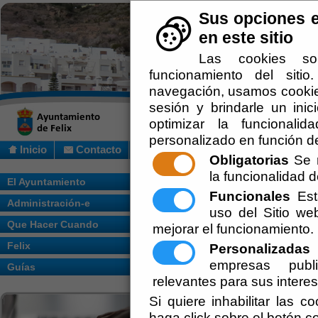
Sus opciones e
en este sitio
Las cookies so
funcionamiento del siti
navegación, usamos cookies
sesión y brindarle un inic
optimizar la funcionalid
personalizado en función de
Inicio
Contacto
Obligatorias
Se r
la funcionalidad de
Usted se encuentra aquí:
Inicio
/
Administ
El Ayuntamiento
Funcionales
Esta
Administración-e
Escuchar
uso del Sitio w
Que Hacer Cuando
mejorar el funcionamiento.
Felix
Personalizadas
E
empresas publi
Guías
relevantes para sus intere
Si quiere inhabilitar las c
haga click sobre el botón c