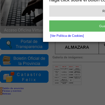
R
Gua
[Ver Política de Cookies]
Galería de imágenes:
Tablón de anuncios
Fiestas y eventos
Noticias