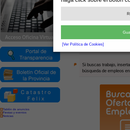
Nuestra bolsa de empleo utili
el
Catálogo Nacional de Cuali
R
el sistema de búsquedas e insercio
Gua
Tanto si eres empresa como trabaj
[Ver Política de Cookies]
Si eres empresa, encuentr
Si buscas trabajo, insert
búsqueda de empleos en la
Tablón de anuncios
Fiestas y eventos
Noticias