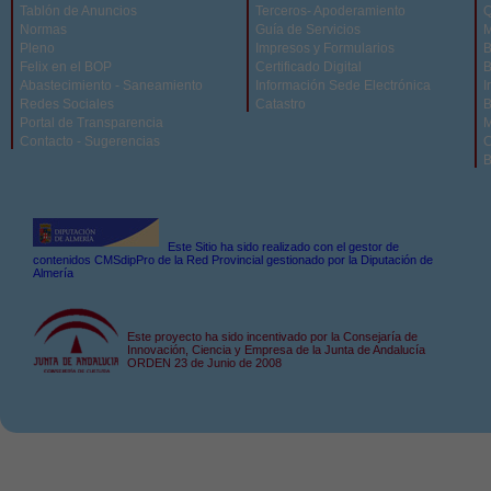
Tablón de Anuncios
Terceros- Apoderamiento
Q
Normas
Guía de Servicios
M
Pleno
Impresos y Formularios
B
Felix en el BOP
Certificado Digital
B
Abastecimiento - Saneamiento
Información Sede Electrónica
I
Redes Sociales
Catastro
B
Portal de Transparencia
M
Contacto - Sugerencias
C
B
Este Sitio ha sido realizado con el gestor de
contenidos CMSdipPro de la Red Provincial gestionado por la Diputación de
Almería
Este proyecto ha sido incentivado por la Consejaría de
Innovación, Ciencia y Empresa de la Junta de Andalucía
ORDEN 23 de Junio de 2008