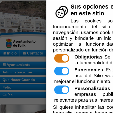
Sus opciones e
en este sitio
Las cookies so
funcionamiento del siti
navegación, usamos cookies
sesión y brindarle un inic
optimizar la funcionalid
personalizado en función de
Inicio
Contacto
Obligatorias
Se r
la funcionalidad de
Usted se encuentra aquí:
Inicio
/
Que Hac
El Ayuntamiento
Funcionales
Esta
Administración-e
Escuchar
uso del Sitio w
BOLSA D
Que Hacer Cuando
mejorar el funcionamiento.
Felix
Personalizadas
E
empresas publi
Guías
relevantes para sus intere
Ponemos a su disposición un e
Si quiere inhabilitar las c
conectar a las empresas con lo
haga click sobre el botón c