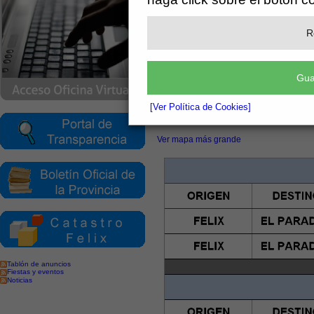
R
Gua
[Ver Política de Cookies]
Ver mapa más grande
Tablón de anuncios
Fiestas y eventos
Noticias