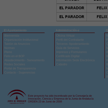
El Ayuntamiento
Administración-e
Q
Bienvenida
Oficina Virtual
N
Organización Institucional
Perfil del Contratante
F
Tablón de Anuncios
Terceros- Apoderamiento
Q
Normas
Guía de Servicios
M
Pleno
Impresos y Formularios
B
Felix en el BOP
Certificado Digital
B
Abastecimiento - Saneamiento
Información Sede Electrónica
I
Redes Sociales
Catastro
B
Portal de Transparencia
M
Contacto - Sugerencias
C
B
Este proyecto ha sido incentivado por la Consejaría de
Innovación, Ciencia y Empresa de la Junta de Andalucía
ORDEN 23 de Junio de 2008