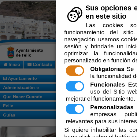
Sus opciones e
en este sitio
Las cookies so
funcionamiento del siti
navegación, usamos cookies
sesión y brindarle un inic
optimizar la funcionalid
personalizado en función de
Inicio
Contacto
Obligatorias
Se r
la funcionalidad de
Usted se encuentra aquí:
Inicio
/
/
El Ayuntamiento
Funcionales
Esta
Administración-e
Escuchar
uso del Sitio w
Que Hacer Cuando
mejorar el funcionamiento.
Felix
Personalizadas
E
empresas publi
Guías
relevantes para sus intere
Si quiere inhabilitar las c
haga click sobre el botón c