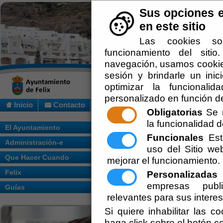
Sus opciones e
en este sitio
Las cookies so
funcionamiento del siti
navegación, usamos cookies
sesión y brindarle un inic
optimizar la funcionalid
personalizado en función de
Inicio
Contacto
Obligatorias
Se r
la funcionalidad de
Usted se encuentra aquí:
Inicio
/
/
El Ayuntamiento
Funcionales
Esta
Administración-e
Escuchar
uso del Sitio w
Que Hacer Cuando
mejorar el funcionamiento.
Felix
Personalizadas
E
TALLARINES
empresas publi
Guías
Antigua comida de invierno, ya casi e
relevantes para sus intere
aplastada con rodillo sobre la mesa, co
troceadas, tocino picado y longaniza; el
Si quiere inhabilitar las c
cuando está hirviendo se añaden los "ta
haga click sobre el botón c