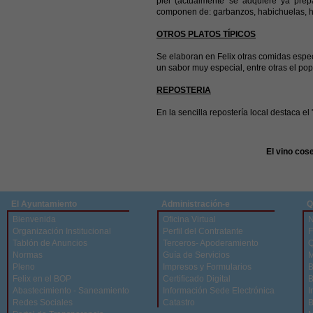
piel (actualmente se adquiere ya pre
componen de: garbanzos, habichuelas, hue
OTROS PLATOS TÍPICOS
Se elaboran en Felix otras comidas espe
un sabor muy especial, entre otras el popu
REPOSTERIA
En la sencilla repostería local destaca el 
El vino cos
El Ayuntamiento
Administración-e
Q
Bienvenida
Oficina Virtual
N
Organización Institucional
Perfil del Contratante
F
Tablón de Anuncios
Terceros- Apoderamiento
Q
Normas
Guía de Servicios
M
Pleno
Impresos y Formularios
B
Felix en el BOP
Certificado Digital
B
Abastecimiento - Saneamiento
Información Sede Electrónica
I
Redes Sociales
Catastro
B