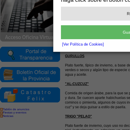
"andrajos")
TALVINAS
R
Se fríe primero pan troceado, que se apa
echa harina y el pan frito, dejándolo 
"meloja".
Gua
AJO BLANCO
[Ver Política de Cookies]
Entremés elaborado a base de ajos, alme
GURULLOS
Plato fuerte, típico de invierno, a base
verdes o secos y algún tipo de especie c
agua y aceite.
"AL-CUZCUZ"
Comida de origen árabe, para la que se
y dura. Se cuecen aparte habichuelas sec
cominos o pimienta, algunos de cuyos ingr
cuz" y se deja guisar a estilo de paella.
Tablón de anuncios
Fiestas y eventos
Noticias
TRIGO "PELAO"
Plato fuerte de invierno, cuyo uso no de