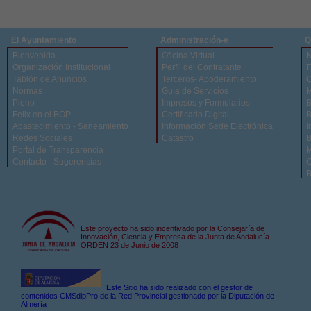
El Ayuntamiento
Administración-e
Q
Bienvenida
Oficina Virtual
N
Organización Institucional
Perfil del Contratante
F
Tablón de Anuncios
Terceros- Apoderamiento
Q
Normas
Guía de Servicios
M
Pleno
Impresos y Formularios
B
Felix en el BOP
Certificado Digital
B
Abastecimiento - Saneamiento
Información Sede Electrónica
I
Redes Sociales
Catastro
B
Portal de Transparencia
M
Contacto - Sugerencias
C
B
Este proyecto ha sido incentivado por la Consejaría de
Innovación, Ciencia y Empresa de la Junta de Andalucía
ORDEN 23 de Junio de 2008
Este Sitio ha sido realizado con el gestor de
contenidos CMSdipPro de la Red Provincial gestionado por la Diputación de
Almería