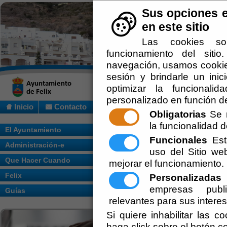
Sus opciones e
en este sitio
Las cookies so
funcionamiento del siti
navegación, usamos cookies
sesión y brindarle un inic
optimizar la funcionalid
personalizado en función de
Inicio
Contacto
Obligatorias
Se r
la funcionalidad de
Usted se encuentra aquí:
Inicio
/
/
El Ayuntamiento
Funcionales
Esta
Administración-e
Escuchar
uso del Sitio w
Que Hacer Cuando
mejorar el funcionamiento.
Se trata de un mercado ambulante, que
Felix
Personalizadas
E
bisutería, zapatos, telas, etc. Este merca
empresas publi
Guías
relevantes para sus intere
Si quiere inhabilitar las c
haga click sobre el botón c