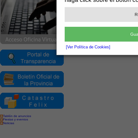
R
Gua
[Ver Política de Cookies]
Tablón de anuncios
Fiestas y eventos
Noticias