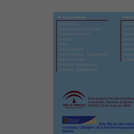
El Ayuntamiento
Admini
Bienvenida
Oficina
Organización Institucional
Perfil 
Tablón de Anuncios
Tercer
Normas
Guía d
Pleno
Impres
Felix en el BOP
Certifi
Abastecimiento - Saneamiento
Inform
Redes Sociales
Catast
Portal de Transparencia
Contacto - Sugerencias
Este proyecto ha sido incentiva
Innovación, Ciencia y Empresa 
ORDEN 23 de Junio de 2008
Este Sitio ha sido reali
contenidos CMSdipPro de la Red Provincial gestio
Almería