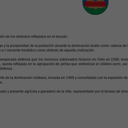
ión de los símbolos reflejados en el escudo.
ge y la prosperidad de la población durante la dominación árabe como cabeza de la
o a l creciente heráldico como símbolo de aquella civilización. .
sesperada defensa que los moriscos sublevados hicieron en Felix en 1569, resist
 queda reflejada en la agrupación de peñas que simbolizan el célebre cerro, así
defensa. .
iunfo de la dominación cristiana, iniciada en 1489 y consolidada con la expulsión d
a. .
sado y presente agrícola y ganadero de la villa, representado por el terraso de sino