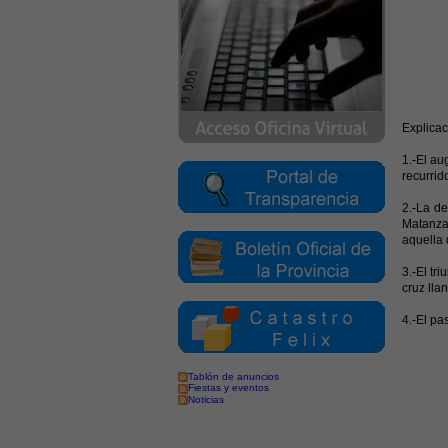
Explicac
1.-El au
recurrid
2.-La de
Matanza,
aquella 
3.-El tr
cruz llan
4.-El pa
Tablón de anuncios
Fiestas y eventos
Noticias