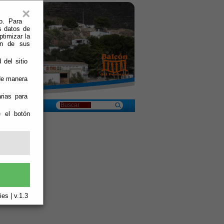
×
o. Para
s datos de
ptimizar la
ión de sus
 del sitio
 de manera
rias para
e el botón
es | v.1.3