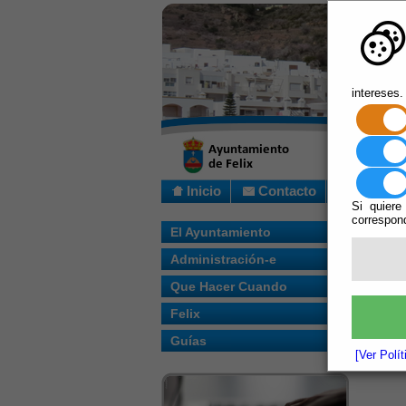
intereses.
Inicio
Contacto
Si quiere
correspond
Usted s
El Ayuntamiento
Administración-e
Escuchar
Que Hacer Cuando
Felix
Guías
[Ver Polí