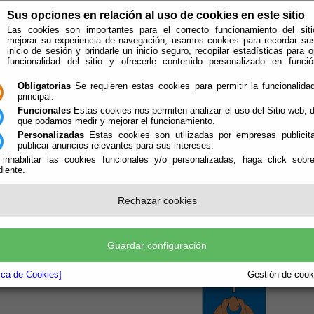
Sus opciones en relación al uso de cookies en este sitio
Las cookies son importantes para el correcto funcionamiento del siti
mejorar su experiencia de navegación, usamos cookies para recordar su
inicio de sesión y brindarle un inicio seguro, recopilar estadísticas para o
funcionalidad del sitio y ofrecerle contenido personalizado en func
Obligatorias
Se requieren estas cookies para permitir la funcionalidad
principal.
Funcionales
Estas cookies nos permiten analizar el uso del Sitio web,
que podamos medir y mejorar el funcionamiento.
Personalizadas
Estas cookies son utilizadas por empresas publicita
publicar anuncios relevantes para sus intereses.
 inhabilitar las cookies funcionales y/o personalizadas, haga click sobr
iente.
e encuentra aquí:
Inicio
/
/
Rechazar cookies
ESCUDO
Guardar configuración
tica de Cookies]
Gestión de cooki