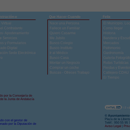
stración-e
Que Hacer Cuando
Felix
 Virtual
Nace una Persona
El Municipio. Lo
del Contratante
Fallece un Familiar
Como llegar
os- Apoderamiento
Quiero Casarme
Historia
e Servicios
Me Jubilo
Bandera y Escu
os y Formularios
Busco Colegio
Mercados
cado Digital
Busco Instituto
Patrimonio
ación Sede Electrónica
Ir al Médico
Gastronomía
ro
Busco Casa
Galería Fotográf
Montar un Negocio
Rutas Turísticas
Comprar un coche
Fiestas y Evento
Buscas - Ofreces Trabajo
Callejero CDAU
El Tiempo
do por la Consejaría de
de la Junta de Andalucía
© Ayuntamiento 
Plaza de la Libert
zado con el gestor de
Teléf.: 950 55 95
nado por la Diputación de
Aviso Legal
|
Priv