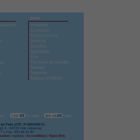
Guías
calización
Hostelería
Comercios
Organizaciones
do
Servicios
Industrias
Agricultura
Ocio
ica
Farmacias de Guardia
Sanidad
s
Teléfonos
Enlaces de Interés
de Felix (CIF: P-0404300-F)
ad, 4 - 04728 Felix (Almería)
 77 y Fax: 950 88 41 83
acidad
|
cookies
|
Accesibilidad
|
Mapa Web