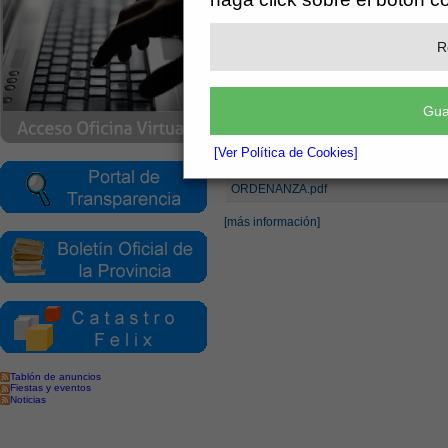
Secretaría
R
Normas - Ordenanzas
Gua
(See attached file: ORDENANZA.pdf)
[Ver Política de Cookies]
Adjuntos
ORDENANZA.pdf
[más información]
Tablón de anuncios
Fiestas y eventos
Noticias