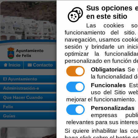
Sus opciones e
en este sitio
Las cookies so
funcionamiento del siti
navegación, usamos cookies
sesión y brindarle un inic
optimizar la funcionalid
personalizado en función de
Inicio
Contacto
Obligatorias
Se r
la funcionalidad de
Usted se encuentra aquí:
Inicio
/
/
ORDEN
El Ayuntamiento
DEL AYUNTAMIENTO DE FELIX
Funcionales
Esta
Administración-e
uso del Sitio w
Escuchar
ORDENANZA 
Que Hacer Cuando
mejorar el funcionamiento.
Felix
DE FICHERO
Personalizadas
E
empresas publi
Guías
PERSONAL D
relevantes para sus intere
Si quiere inhabilitar las c
Ayuntamiento de F
haga click sobre el botón c