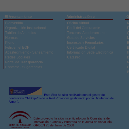
El Ayuntamiento
Administración-e
Q
Bienvenida
Oficina Virtual
N
Organización Institucional
Perfil del Contratante
F
Tablón de Anuncios
Terceros- Apoderamiento
Q
Normas
Guía de Servicios
M
Pleno
Impresos y Formularios
B
Felix en el BOP
Certificado Digital
B
Abastecimiento - Saneamiento
Información Sede Electrónica
I
Redes Sociales
Catastro
B
Portal de Transparencia
M
Contacto - Sugerencias
C
B
Este Sitio ha sido realizado con el gestor de
contenidos CMSdipPro de la Red Provincial gestionado por la Diputación de
Almería
Este proyecto ha sido incentivado por la Consejaría de
Innovación, Ciencia y Empresa de la Junta de Andalucía
ORDEN 23 de Junio de 2008