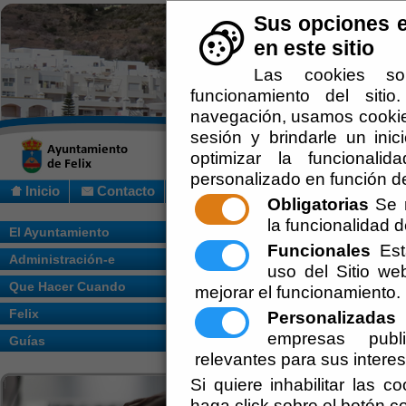
Sus opciones e
en este sitio
Las cookies so
funcionamiento del siti
navegación, usamos cookies
sesión y brindarle un inic
optimizar la funcionalid
personalizado en función de
Inicio
Contacto
Obligatorias
Se r
la funcionalidad de
Usted se encuentra aquí:
Inicio
/
/
ANUNCI
El Ayuntamiento
Funcionales
Esta
Administración-e
Escuchar
ANUNCIO DE 
uso del Sitio w
Que Hacer Cuando
mejorar el funcionamiento.
MUNICIPAL 2
Felix
Personalizadas
E
empresas publi
Guías
Ayuntamiento de F
relevantes para sus intere
Secretaría
Si quiere inhabilitar las c
haga click sobre el botón c