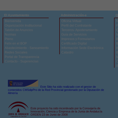
El Ayuntamiento
Administración-e
Q
Bienvenida
Oficina Virtual
N
Organización Institucional
Perfil del Contratante
F
Tablón de Anuncios
Terceros- Apoderamiento
Q
Normas
Guía de Servicios
M
Pleno
Impresos y Formularios
B
Felix en el BOP
Certificado Digital
B
Abastecimiento - Saneamiento
Información Sede Electrónica
I
Redes Sociales
Catastro
B
Portal de Transparencia
M
Contacto - Sugerencias
C
B
Este Sitio ha sido realizado con el gestor de
contenidos CMSdipPro de la Red Provincial gestionado por la Diputación de
Almería
Este proyecto ha sido incentivado por la Consejaría de
Innovación, Ciencia y Empresa de la Junta de Andalucía
ORDEN 23 de Junio de 2008