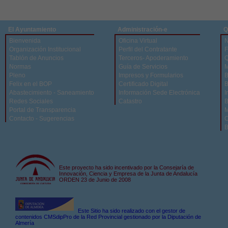
El Ayuntamiento
Administración-e
Q
Bienvenida
Oficina Virtual
N
Organización Institucional
Perfil del Contratante
F
Tablón de Anuncios
Terceros- Apoderamiento
Q
Normas
Guía de Servicios
M
Pleno
Impresos y Formularios
B
Felix en el BOP
Certificado Digital
B
Abastecimiento - Saneamiento
Información Sede Electrónica
I
Redes Sociales
Catastro
B
Portal de Transparencia
M
Contacto - Sugerencias
C
B
Este proyecto ha sido incentivado por la Consejaría de
Innovación, Ciencia y Empresa de la Junta de Andalucía
ORDEN 23 de Junio de 2008
Este Sitio ha sido realizado con el gestor de
contenidos CMSdipPro de la Red Provincial gestionado por la Diputación de
Almería