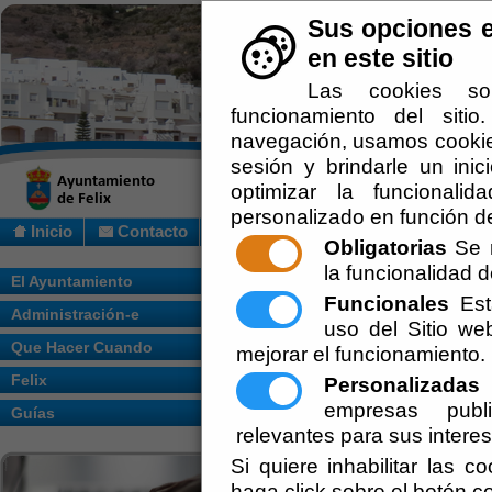
Sus opciones e
en este sitio
Las cookies so
funcionamiento del siti
navegación, usamos cookies
sesión y brindarle un inic
optimizar la funcionalid
personalizado en función de
Inicio
Contacto
Obligatorias
Se r
la funcionalidad de
Usted se encuentra aquí:
Inicio
/
/
EDICT
El Ayuntamiento
Funcionales
Esta
Administración-e
Escuchar
EDICTO EXP
uso del Sitio w
Que Hacer Cuando
mejorar el funcionamiento.
PARLAMENTO
Felix
Personalizadas
E
empresas publi
Guías
Ayuntamiento de F
relevantes para sus intere
Secretaría
Si quiere inhabilitar las c
haga click sobre el botón c