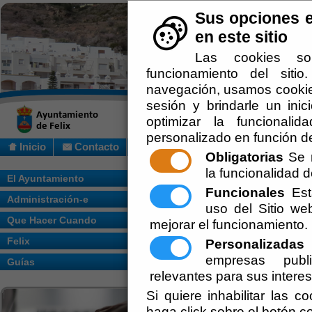
Sus opciones e
en este sitio
Las cookies so
funcionamiento del siti
navegación, usamos cookies
sesión y brindarle un inic
optimizar la funcionalid
personalizado en función de
Inicio
Contacto
Obligatorias
Se r
la funcionalidad de
Usted se encuentra aquí:
Inicio
/
/
EDICT
El Ayuntamiento
Funcionales
Esta
Administración-e
Escuchar
EDICTO NUM
uso del Sitio w
Que Hacer Cuando
mejorar el funcionamiento.
NACIONALES
Felix
Personalizadas
E
empresas publi
Guías
Ayuntamiento de F
relevantes para sus intere
Secretaría
Si quiere inhabilitar las c
haga click sobre el botón c