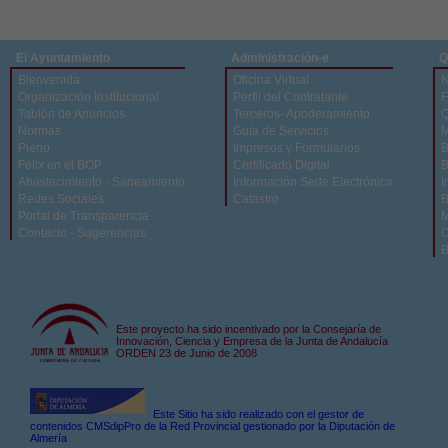
El Ayuntamiento
Administración-e
Q
Bienvenida
Oficina Virtual
N
Organización Institucional
Perfil del Contratante
F
Tablón de Anuncios
Terceros- Apoderamiento
Q
Normas
Guía de Servicios
M
Pleno
Impresos y Formularios
B
Felix en el BOP
Certificado Digital
B
Abastecimiento - Saneamiento
Información Sede Electrónica
I
Redes Sociales
Catastro
B
Portal de Transparencia
M
Contacto - Sugerencias
C
B
Este proyecto ha sido incentivado por la Consejaría de
Innovación, Ciencia y Empresa de la Junta de Andalucía
ORDEN 23 de Junio de 2008
Este Sitio ha sido realizado con el gestor de
contenidos CMSdipPro de la Red Provincial gestionado por la Diputación de
Almería