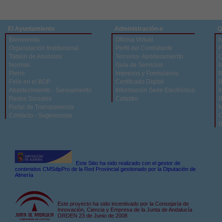
El Ayuntamiento
Administración-e
Q
Bienvenida
Oficina Virtual
N
Organización Institucional
Perfil del Contratante
F
Tablón de Anuncios
Terceros- Apoderamiento
Q
Normas
Guía de Servicios
M
Pleno
Impresos y Formularios
B
Felix en el BOP
Certificado Digital
B
Abastecimiento - Saneamiento
Información Sede Electrónica
I
Redes Sociales
Catastro
B
Portal de Transparencia
M
Contacto - Sugerencias
C
B
Este Sitio ha sido realizado con el gestor de
contenidos CMSdipPro de la Red Provincial gestionado por la Diputación de
Almería
Este proyecto ha sido incentivado por la Consejaría de
Innovación, Ciencia y Empresa de la Junta de Andalucía
ORDEN 23 de Junio de 2008