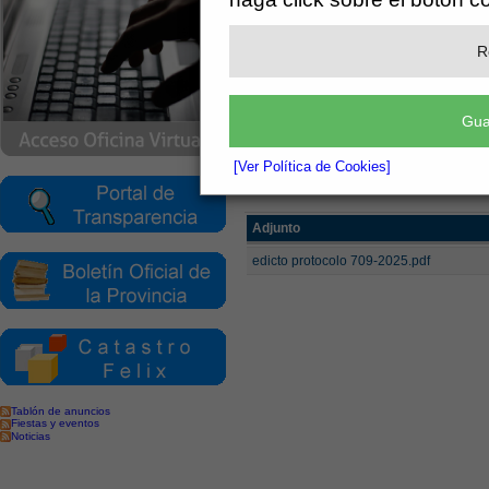
Ayuntamiento de F
R
Secretaría
Gua
Información Pública 
[Ver Política de Cookies]
[más información]
Adjunto
edicto protocolo 709-2025.pdf
Tablón de anuncios
Fiestas y eventos
Noticias