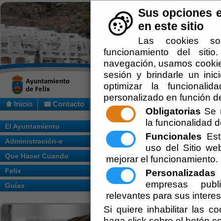
Sus opciones e
en este sitio
Las cookies so
funcionamiento del siti
navegación, usamos cookies
sesión y brindarle un inic
optimizar la funcionalid
personalizado en función de
Inicio
Contacto
Obligatorias
Se r
la funcionalidad de
Usted se encuentra aquí:
Inicio
/
/
EDICT
El Ayuntamiento
RODRIGUEZ MALDONADO PARCELAS
Funcionales
Esta
Administración-e
uso del Sitio w
Escuchar
EDICTO NOT
Que Hacer Cuando
mejorar el funcionamiento.
Felix
SUBSANAR D
Personalizadas
E
empresas publi
Guías
FRANCISCO 
relevantes para sus intere
Si quiere inhabilitar las c
MALDONADO
haga click sobre el botón c