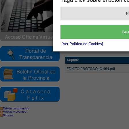
Ayuntamiento de F
R
Secretaría
Gua
Información Pública 
[Ver Política de Cookies]
[más información]
Adjunto
EDICTO PROTOCOLO 464.pdf
Tablón de anuncios
Fiestas y eventos
Noticias