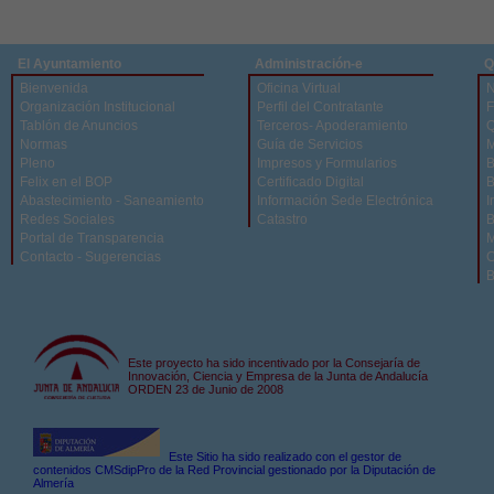
El Ayuntamiento
Administración-e
Q
Bienvenida
Oficina Virtual
N
Organización Institucional
Perfil del Contratante
F
Tablón de Anuncios
Terceros- Apoderamiento
Q
Normas
Guía de Servicios
M
Pleno
Impresos y Formularios
B
Felix en el BOP
Certificado Digital
B
Abastecimiento - Saneamiento
Información Sede Electrónica
I
Redes Sociales
Catastro
B
Portal de Transparencia
M
Contacto - Sugerencias
C
B
Este proyecto ha sido incentivado por la Consejaría de
Innovación, Ciencia y Empresa de la Junta de Andalucía
ORDEN 23 de Junio de 2008
Este Sitio ha sido realizado con el gestor de
contenidos CMSdipPro de la Red Provincial gestionado por la Diputación de
Almería