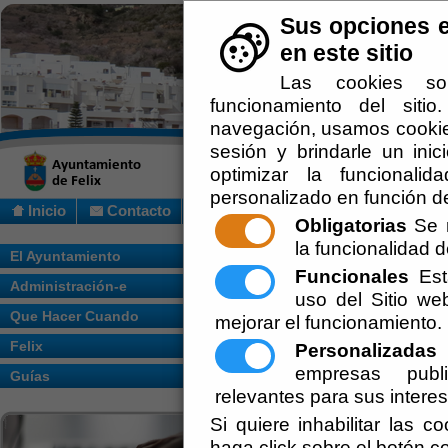
Sus opciones e
en este sitio
Las cookies so
funcionamiento del siti
navegación, usamos cookies
sesión y brindarle un inic
optimizar la funcionalid
personalizado en función de
Inicio
Contacto
Obligatorias
Se r
la funcionalidad de
Usted se encuentra aquí:
Inicio
/
/
EDICT
El Ayuntamiento
POLIGONO 12 PARCELA 132
Funcionales
Esta
Administración-e
uso del Sitio w
Escuchar
EDICTO NOT
Que Hacer Cuando
mejorar el funcionamiento.
Felix
JOSE MORAL
Personalizadas
E
empresas publi
Guías
REQUERIMIE
relevantes para sus intere
Si quiere inhabilitar las c
132
haga click sobre el botón c