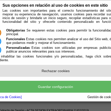
Sus opciones en relación al uso de cookies en este sitio
Las cookies son importantes para el correcto funcionamiento del siti
mejorar su experiencia de navegación, usamos cookies para recordar su
inicio de sesión y brindarle un inicio seguro, recopilar estadísticas para o
funcionalidad del sitio y ofrecerle contenido personalizado en func
Obligatorias
Se requieren estas cookies para permitir la funcionalidad
principal.
Funcionales
Estas cookies nos permiten analizar el uso del Sitio web,
que podamos medir y mejorar el funcionamiento.
Personalizadas
Estas cookies son utilizadas por empresas publicita
publicar anuncios relevantes para sus intereses.
 inhabilitar las cookies funcionales y/o personalizadas, haga click sobr
iente.
e encuentra aquí:
Inicio
/
/
ACTA DE SESION EXTRAORDINARIA CELEBRADA EL 11
Rechazar cookies
TA DE SESION EXTRAORDINARIA CE
02/2019
Guardar configuración
miento de Felix
tica de Cookies]
Gestión de cooki
etaría
 Extracto de Sesión - ACTA SESION EXTRAORDINARIA 11/02/2019