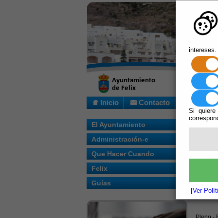
intereses.
Inicio
Contacto
Si quiere
correspond
Usted s
El Ayuntamiento
Administración-e
Escuchar
AC
Que Hacer Cuando
11/
Felix
Ayunta
Guías
[Ver Polí
Secr
Pleno -