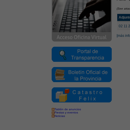
(See atta
Adjunt
02 11 
[más inf
Tablón de anuncios
Fiestas y eventos
Noticias