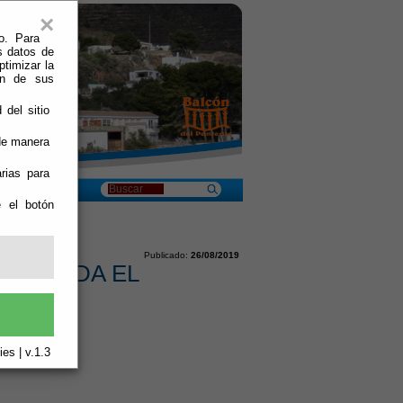
×
o. Para
s datos de
ptimizar la
ión de sus
 del sitio
 de manera
rias para
e el botón
/02/2019
Publicado:
26/08/2019
LEBRADA EL
es | v.1.3