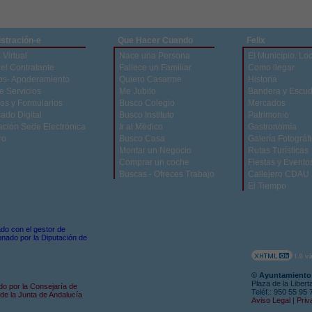
stración-e
Que Hacer Cuando
Felix
 Virtual
Nace una Persona
El Municipio. Lo
del Contratante
Fallece un Familiar
Como llegar
os- Apoderamiento
Quiero Casarme
Historia
e Servicios
Me Jubilo
Bandera y Escu
os y Formularios
Busco Colegio
Mercados
cado Digital
Busco Instituto
Patrimonio
ación Sede Electrónica
Ir al Médico
Gastronomía
ro
Busco Casa
Galería Fotográf
Montar un Negocio
Rutas Turísticas
Comprar un coche
Fiestas y Evento
Buscas - Ofreces Trabajo
Callejero CDAU
El Tiempo
zado con el gestor de
nado por la Diputación de
© Ayuntamiento 
Plaza de la Libert
do por la Consejaría de
Teléf.: 950 55 95
de la Junta de Andalucía
Aviso Legal
|
Priv