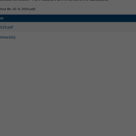
ched file: 02 11 2019.pdf)
os
2019.pdf
ormación]