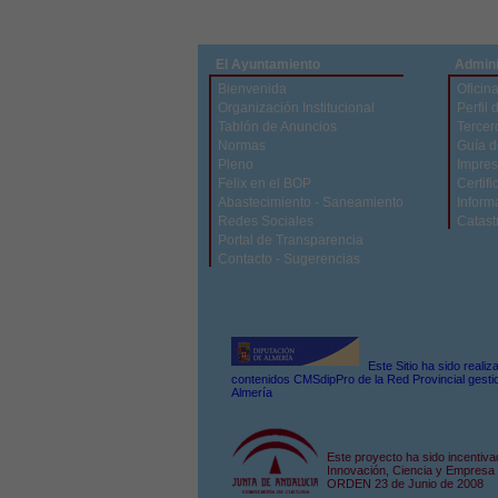
El Ayuntamiento
Admini
Bienvenida
Oficina
Organización Institucional
Perfil 
Tablón de Anuncios
Tercer
Normas
Guía d
Pleno
Impres
Felix en el BOP
Certifi
Abastecimiento - Saneamiento
Inform
Redes Sociales
Catast
Portal de Transparencia
Contacto - Sugerencias
Este Sitio ha sido reali
contenidos CMSdipPro de la Red Provincial gestio
Almería
Este proyecto ha sido incentiva
Innovación, Ciencia y Empresa 
ORDEN 23 de Junio de 2008