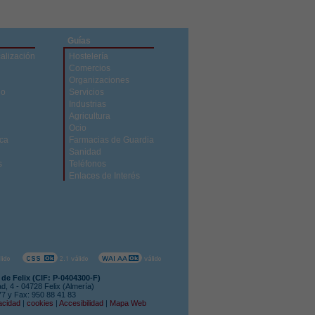
Guías
calización
Hostelería
Comercios
Organizaciones
do
Servicios
Industrias
Agricultura
Ocio
ica
Farmacias de Guardia
Sanidad
s
Teléfonos
Enlaces de Interés
de Felix (CIF: P-0404300-F)
ad, 4 - 04728 Felix (Almería)
 77 y Fax: 950 88 41 83
acidad
|
cookies
|
Accesibilidad
|
Mapa Web