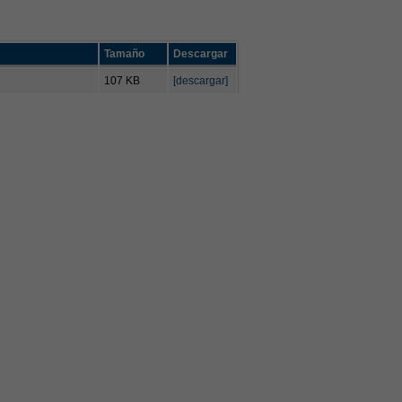
Tamaño
Descargar
107 KB
[descargar]