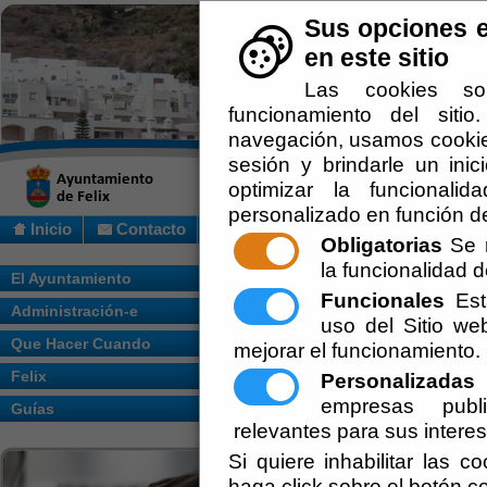
Sus opciones e
en este sitio
Las cookies so
funcionamiento del siti
navegación, usamos cookies
sesión y brindarle un inic
optimizar la funcionalid
personalizado en función de
Inicio
Contacto
Obligatorias
Se r
la funcionalidad de
Usted se encuentra aquí:
Inicio
/
/
ACTA 
El Ayuntamiento
CELEBRADA EL 15/06/2019
Funcionales
Esta
Administración-e
uso del Sitio w
Escuchar
ACTA DE SE
Que Hacer Cuando
mejorar el funcionamiento.
Felix
CONSTITUCI
Personalizadas
E
empresas publi
Guías
MUNICIPAL C
relevantes para sus intere
Si quiere inhabilitar las c
Ayuntamiento de F
haga click sobre el botón c