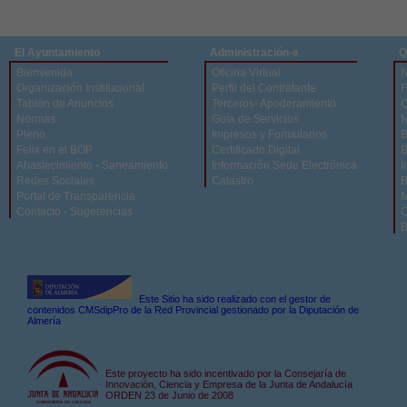
El Ayuntamiento
Administración-e
Q
Bienvenida
Oficina Virtual
N
Organización Institucional
Perfil del Contratante
F
Tablón de Anuncios
Terceros- Apoderamiento
Q
Normas
Guía de Servicios
M
Pleno
Impresos y Formularios
B
Felix en el BOP
Certificado Digital
B
Abastecimiento - Saneamiento
Información Sede Electrónica
I
Redes Sociales
Catastro
B
Portal de Transparencia
M
Contacto - Sugerencias
C
B
Este Sitio ha sido realizado con el gestor de
contenidos CMSdipPro de la Red Provincial gestionado por la Diputación de
Almería
Este proyecto ha sido incentivado por la Consejaría de
Innovación, Ciencia y Empresa de la Junta de Andalucía
ORDEN 23 de Junio de 2008