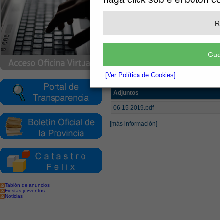
Secretaría
R
Pleno - Extracto d
Gua
CELEBRADA EL 15/0
[Ver Política de Cookies]
(See attached file: 06 15 2019.pdf)
Adjuntos
06 15 2019.pdf
[más información]
Tablón de anuncios
Fiestas y eventos
Noticias