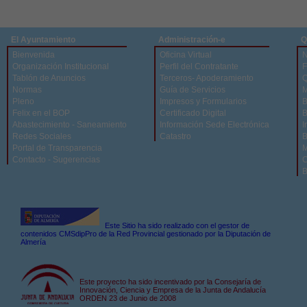
El Ayuntamiento
Administración-e
Q
Bienvenida
Oficina Virtual
N
Organización Institucional
Perfil del Contratante
F
Tablón de Anuncios
Terceros- Apoderamiento
Q
Normas
Guía de Servicios
M
Pleno
Impresos y Formularios
B
Felix en el BOP
Certificado Digital
B
Abastecimiento - Saneamiento
Información Sede Electrónica
I
Redes Sociales
Catastro
B
Portal de Transparencia
M
Contacto - Sugerencias
C
B
Este Sitio ha sido realizado con el gestor de
contenidos CMSdipPro de la Red Provincial gestionado por la Diputación de
Almería
Este proyecto ha sido incentivado por la Consejaría de
Innovación, Ciencia y Empresa de la Junta de Andalucía
ORDEN 23 de Junio de 2008