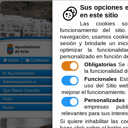
Sus opciones e
en este sitio
Las cookies so
funcionamiento del siti
navegación, usamos cookies
sesión y brindarle un inic
optimizar la funcionalid
personalizado en función de
Inicio
Contacto
Obligatorias
Se r
la funcionalidad de
Usted se encuentra aquí:
Inicio
/
/
PLIEG
El Ayuntamiento
Funcionales
Esta
Administración-e
Escuchar
PLIEGO SUBA
uso del Sitio w
Que Hacer Cuando
mejorar el funcionamiento.
LIBERTAD S
Felix
Personalizadas
E
empresas publi
Guías
Ayuntamiento de F
relevantes para sus intere
Secretaría
Si quiere inhabilitar las c
haga click sobre el botón c