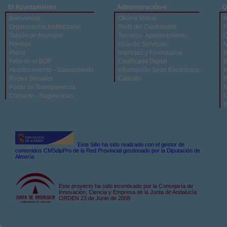
El Ayuntamiento
Administración-e
Q
Bienvenida
Oficina Virtual
N
Organización Institucional
Perfil del Contratante
F
Tablón de Anuncios
Terceros- Apoderamiento
Q
Normas
Guía de Servicios
M
Pleno
Impresos y Formularios
B
Felix en el BOP
Certificado Digital
B
Abastecimiento - Saneamiento
Información Sede Electrónica
I
Redes Sociales
Catastro
B
Portal de Transparencia
M
Contacto - Sugerencias
C
B
Este Sitio ha sido realizado con el gestor de
contenidos CMSdipPro de la Red Provincial gestionado por la Diputación de
Almería
Este proyecto ha sido incentivado por la Consejaría de
Innovación, Ciencia y Empresa de la Junta de Andalucía
ORDEN 23 de Junio de 2008