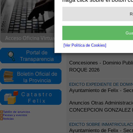
EDICTO: PROTOCOLO EXPEDIEN
Ayuntamiento de Felix - Secr
R
Anuncios Otras Administr
C/ BERCHUL, 9
Gua
PLIEGO SUBASTA BARRA PLAZA
[Ver Política de Cookies]
Ayuntamiento de Felix - Secr
Concesiones - Dominio Pu
ROQUE 2026
EDICTO EXPEDIENTE DE DOMI
Ayuntamiento de Felix - Secr
Anuncios Otras Administra
CONCEPCION GONZALEZ 
Tablón de anuncios
Fiestas y eventos
Noticias
EDICTO SOBRE INMATRICULACI
Ayuntamiento de Felix - Secr