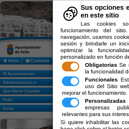
Sus opciones e
en este sitio
Las cookies so
funcionamiento del siti
navegación, usamos cookies
sesión y brindarle un inic
optimizar la funcionalid
personalizado en función de
Inicio
Contacto
Obligatorias
Se r
la funcionalidad de
Usted se encuentra aquí:
Inicio
/
/
Tablón
El Ayuntamiento
Funcionales
Esta
Administración-e
uso del Sitio w
Que Hacer Cuando
mejorar el funcionamiento.
RESOLUCIÓN AMPLIACIÓN HOR
Ayuntamiento de Felix - Secr
Felix
Personalizadas
E
empresas publi
Guías
Alcaldía - Resoluciones
relevantes para sus intere
ESTABLECIMIENTOS DE O
Si quiere inhabilitar las c
haga click sobre el botón c